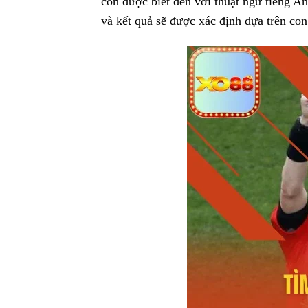
còn được biết đến với thuật ngữ tiếng An
và kết quả sẽ được xác định dựa trên con 