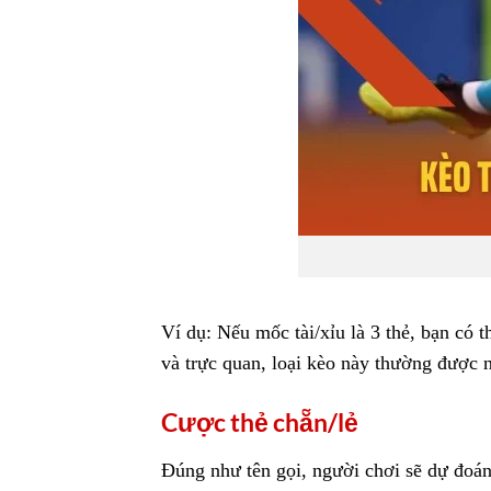
Ví dụ: Nếu mốc tài/xỉu là 3 thẻ, bạn có t
và trực quan, loại kèo này thường được 
Cược thẻ chẵn/lẻ
Đúng như tên gọi, người chơi sẽ dự đoán 