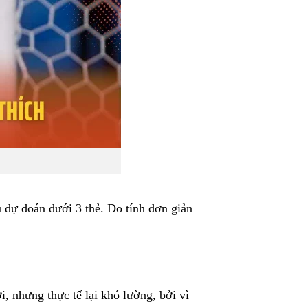
ếu dự đoán dưới 3 thẻ. Do tính đơn giản
i, nhưng thực tế lại khó lường, bởi vì