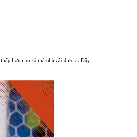
y thấp hơn con số mà nhà cái đưa ra. Đây