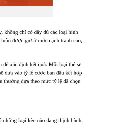
y, không chỉ có đầy đủ các loại hình
8 luôn được giữ ở mức cạnh tranh cao,
n để xác định kết quả. Mỗi loại thẻ sẽ
sẽ dựa vào tỷ lệ cược ban đầu kết hợp
ần thưởng dựa theo mức tỷ lệ đã chọn
ó những loại kèo nào đang thịnh hành,