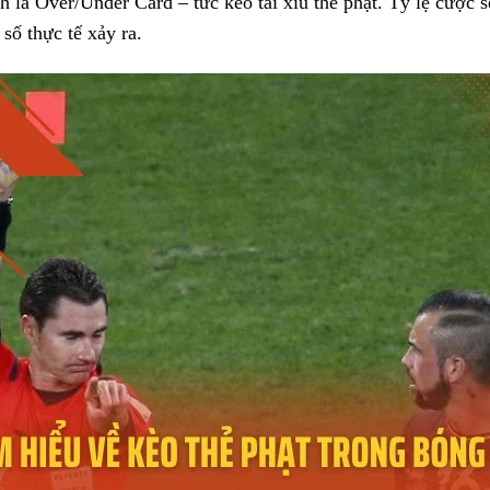
h là Over/Under Card – tức kèo tài xỉu thẻ phạt. Tỷ lệ cược 
số thực tế xảy ra.