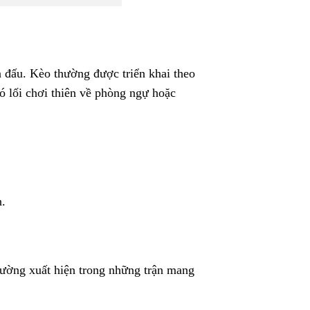
ận đấu. Kèo thường được triển khai theo
ó lối chơi thiên về phòng ngự hoặc
n.
thường xuất hiện trong những trận mang